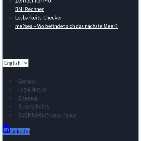
Zeitrechner Pro
BMI Rechner
Lesbarkeits-Checker
me2sea – Wo befindet sich das nächste Meer?
Choose
a
language
Contact
Legal Notice
Sitemap
Privacy Policy
SEOMURAI-Privacy Policy
LinkedIn