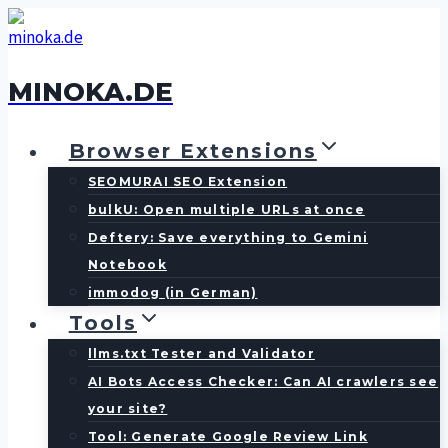
Skip
to
content
MINOKA.DE
Browser Extensions
SEOMURAI SEO Extension
bulkU: Open multiple URLs at once
Deftery: Save everything to Gemini
Notebook
immodog (in German)
Tools
llms.txt Tester and Validator
AI Bots Access Checker: Can AI crawlers see
your site?
Tool: Generate Google Review Link