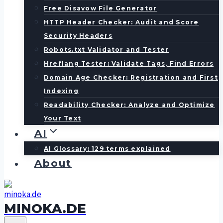
Free Disavow File Generator
HTTP Header Checker: Audit and Score
Security Headers
Robots.txt Validator and Tester
Hreflang Tester: Validate Tags, Find Errors
Domain Age Checker: Registration and First
Indexing
Readability Checker: Analyze and Optimize
Your Text
AI
AI Glossary: 129 terms explained
About
MINOKA.DE