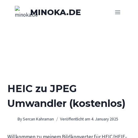
Skip
MINOKA.DE
to
content
HEIC zu JPEG
Umwandler (kostenlos)
By
Sercan Kahraman
Veröffentlicht am
4. January 2025
Willkommen zu meinem Bildkonverter für HEIC/HEIF-