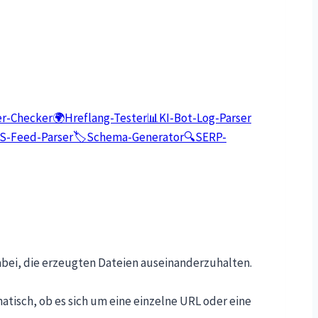
r-Checker
🌍
Hreflang-Tester
📊
KI-Bot-Log-Parser
S-Feed-Parser
🏷️
Schema-Generator
🔍
SERP-
bei, die erzeugten Dateien auseinanderzuhalten.
atisch, ob es sich um eine einzelne URL oder eine