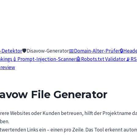
f-Detektor
🛡️
Disavow-Generator
📅
Domain-Alter-Prüfer
🔒
Heade
nkings
💉
Prompt-Injection-Scanner
🤖
Robots.txt Validator
📡
RS
Preview
savow File Generator
ere Websites oder Kunden betreuen, hilft der Projektname da
ben.
twertenden Links ein – einen pro Zeile. Das Tool erkennt autom