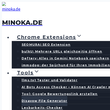
Zum
Inhalt
springen
MINOKA.DE
Chrome Extensions
SEOMURAI SEO Extension
bulkU: Mehrere URLs gleichzeitig öffnen
Deftery: Alles in Gemini Notebook speichern
immodog: der Spürhund für Ihren Immobilie
Tools
llms.txt Tester und Validator
AI Bots Access Checker – Können AI Crawler
Tool: Google Bewertungslink erstellen
Disavow File Generator
Lesbarkeits-Checker