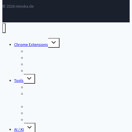
© 2026 minoka.de
Untermenü
Chrome Extensions
umschalten
SEOMURAI SEO Extension
bulkU: Mehrere URLs gleichzeitig öffnen
Deftery: Alles in Gemini Notebook speichern
immodog: der Spürhund für Ihren Immobilienkauf
Untermenü
Tools
umschalten
llms.txt Tester und Validator
AI Bots Access Checker – Können AI Crawler meine Seiten
sehen?
Tool: Google Bewertungslink erstellen
Disavow File Generator
Lesbarkeits-Checker
Untermenü
AI / KI
umschalten