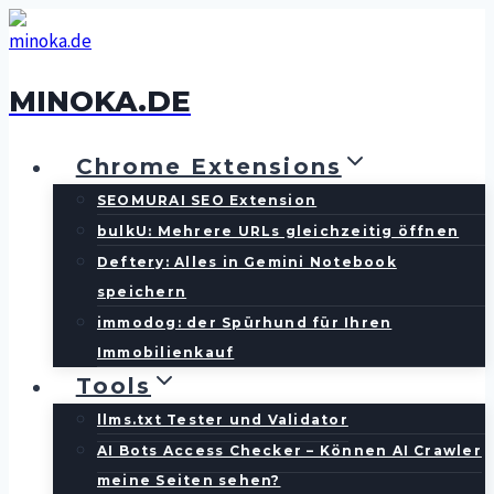
Zum
Inhalt
springen
MINOKA.DE
Chrome Extensions
SEOMURAI SEO Extension
bulkU: Mehrere URLs gleichzeitig öffnen
Deftery: Alles in Gemini Notebook
speichern
immodog: der Spürhund für Ihren
Immobilienkauf
Tools
llms.txt Tester und Validator
AI Bots Access Checker – Können AI Crawler
meine Seiten sehen?