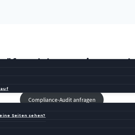
rüfen, dokumentieren, sch
en die EU-AI-Act-Pflichten, dokumentieren den Befund und pla
kauf
Compliance-Audit anfragen
meine Seiten sehen?