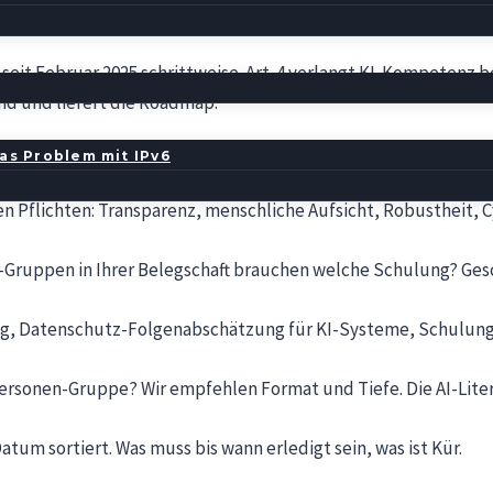
liance-Audit konkret?
lt seit Februar 2025 schrittweise. Art. 4 verlangt KI-Kompetenz 
and und liefert die Roadmap:
ChatGPT, Copilot, Gemini, eigene KI-Funktionen in CRM oder ERP.
as Problem mit IPv6
risiko, begrenztes Risiko oder minimal. Die Einstufung bestim
n Pflichten: Transparenz, menschliche Aufsicht, Robustheit, C
Gruppen in Ihrer Belegschaft brauchen welche Schulung? Gesc
g, Datenschutz-Folgenabschätzung für KI-Systeme, Schulungs
ersonen-Gruppe? Wir empfehlen Format und Tiefe. Die AI-Lite
um sortiert. Was muss bis wann erledigt sein, was ist Kür.