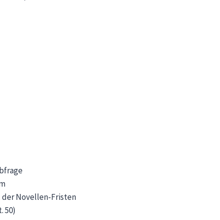
Abfrage
em
 der Novellen-Fristen
. 50)