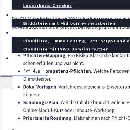
Was umfasst der Comp
Lesbarkeits-Checker
AI / KI
Der EU AI Act ist im August 2024 in Kraft getreten und gi
Bilddateien mit Midjourney verarbeiten
Novelle 2026 als Förderpflicht). Der Audit prüft Ihren St
Anleitungen
KI-System-Inventar.
Welche Tools setzen Sie ein? 
Cloudflare, Timme Hosting, LetsEncrypt und d
Risiko-Klassifizierung.
Pro System: verboten, Hoch
Cloudflare mit INWX Domains nutzen
Pflichten-Mapping.
Pro Risiko-Klasse die konkrete
Über
schon erfüllen und was nicht.
MINOKA.DE
Art. 4 AI-Kompetenz-Pflichten.
Welche Personen-
Dienstleister.
Doku-Vorlagen.
Verfahrensverzeichnis-Erweiterun
können.
Schulungs-Plan.
Welche Inhalte braucht welche P
Online-Modul-Kurs oder Inhouse-Workshop.
Priorisierte Roadmap.
Maßnahmen nach Pflicht-Dat