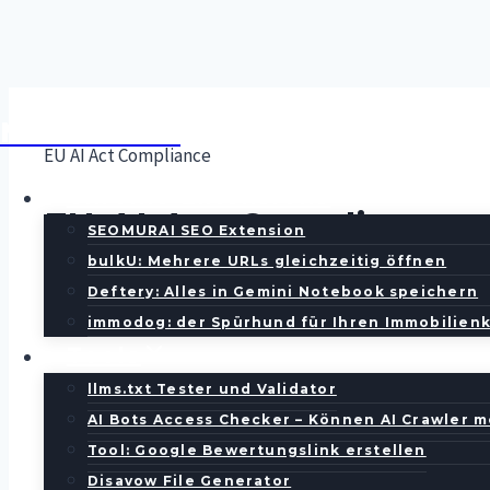
Zum
MINOKA.DE
Inhalt
EU AI Act Compliance
springen
Chrome Extensions
EU-AI-Act-Compliance: p
SEOMURAI SEO Extension
bulkU: Mehrere URLs gleichzeitig öffnen
Deftery: Alles in Gemini Notebook speichern
Audit zum festen Preis. Wir prüfen Ihre KI-Nutzung geg
immodog: der Spürhund für Ihren Immobilien
Tools
llms.txt Tester und Validator
AI Bots Access Checker – Können AI Crawler 
Inhalt
Tool: Google Bewertungslink erstellen
Disavow File Generator