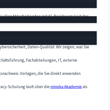
bei allen Mitarbeitenden mit KI-Berührung (seit der
 Wir erfassen alles, was unter den EU AI Act fällt.
mt die Pflichten, die für Ihr Unternehmen gelten.
ybersicherheit, Daten-Qualität. Wir zeigen, was Sie
häftsführung, Fachabteilungen, IT, externe
nachweis. Vorlagen, die Sie direkt anwenden
racy-Schulung läuft über die
minoka Akademie
als